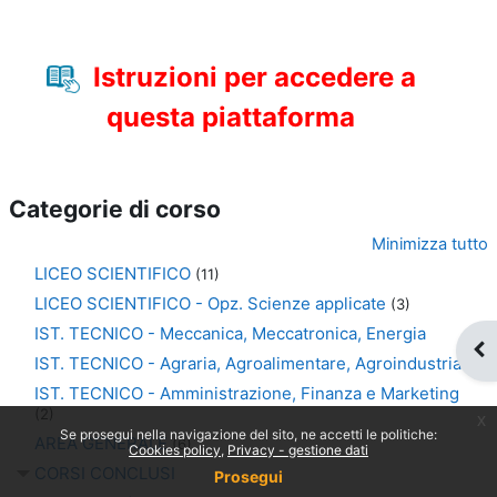
Istruzioni per accedere a
questa piattaforma
Categorie di corso
Minimizza tutto
LICEO SCIENTIFICO
(11)
LICEO SCIENTIFICO - Opz. Scienze applicate
(3)
IST. TECNICO - Meccanica, Meccatronica, Energia
Apr
IST. TECNICO - Agraria, Agroalimentare, Agroindustria
IST. TECNICO - Amministrazione, Finanza e Marketing
(2)
x
Se prosegui nella navigazione del sito, ne accetti le politiche:
AREA GENERALE
(6)
Cookies policy
Privacy - gestione dati
CORSI CONCLUSI
Prosegui