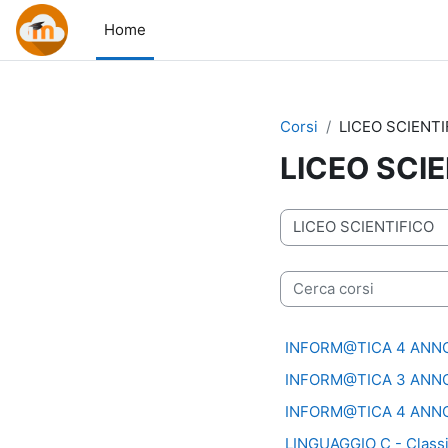
Vai al contenuto principale
Home
Corsi
LICEO SCIENTI
LICEO SCI
Categorie di corso
Cerca corsi
INFORM@TICA 4 ANNO
INFORM@TICA 3 ANNO
INFORM@TICA 4 ANNO
LINGUAGGIO C - Classi