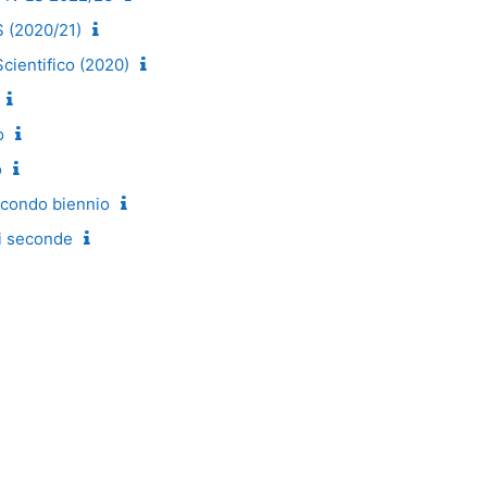
S (2020/21)
Scientifico (2020)
o
o
econdo biennio
si seconde