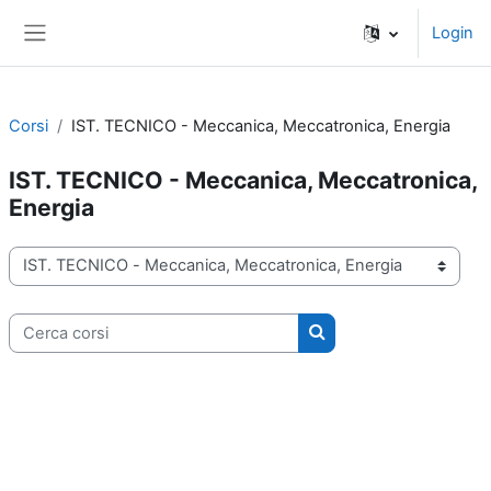
Vai al contenuto principale
Login
Pannello laterale
Corsi
IST. TECNICO - Meccanica, Meccatronica, Energia
IST. TECNICO - Meccanica, Meccatronica,
Energia
Categorie di corso
Cerca corsi
Cerca corsi