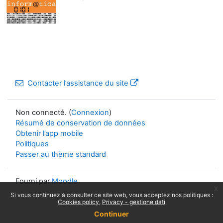
Contacter l’assistance du site
Non connecté. (
Connexion
)
Résumé de conservation de données
Obtenir l’app mobile
Politiques
Passer au thème standard
Fourni par
Moodle
x
Si vous continuez à consulter ce site web, vous acceptez nos politiques :
Cookies policy
Privacy - gestione dati
Continuer