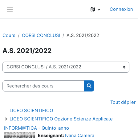
Passer au contenu principal
Connexion
Panneau latéral
Cours
CORSI CONCLUSI
A.S. 2021/2022
A.S. 2021/2022
Catégories de cours
Rechercher des cours
Rechercher des cours
Tout déplier
LICEO SCIENTIFICO
LICEO SCIENTIFICO Opzione Scienze Applicate
INFORM@TICA - Quinto_anno
Enseignant:
Ivana Camera