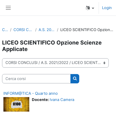
Vai al contenuto principale
Login
Pannello laterale
Corsi
CORSI CONCLUSI
A.S. 2021/2022
LICEO SCIENTIFICO Opzione Scienze Applicate
LICEO SCIENTIFICO Opzione Scienze
Applicate
Categorie di corso
Cerca corsi
Cerca corsi
INFORM@TICA - Quarto anno
Docente:
Ivana Camera