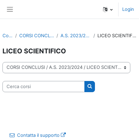
Vai al contenuto principale
Login
Pannello laterale
Corsi
CORSI CONCLUSI
A.S. 2023/2024
LICEO SCIENTIFICO
LICEO SCIENTIFICO
Categorie di corso
Cerca corsi
Cerca corsi
Contatta il supporto