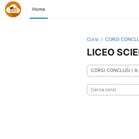
Vai al contenuto principale
Home
Corsi
CORSI CONCLU
LICEO SCI
Categorie di corso
Cerca corsi