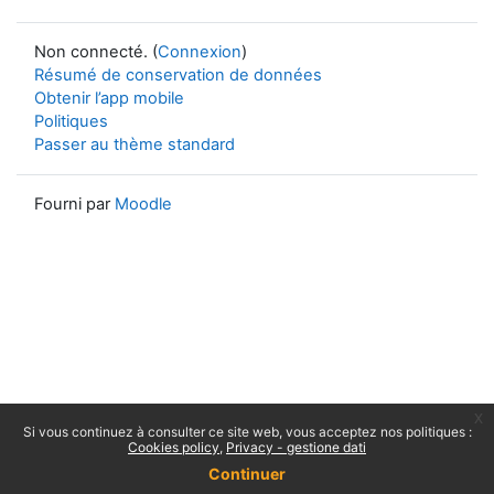
Non connecté. (
Connexion
)
Résumé de conservation de données
Obtenir l’app mobile
Politiques
Passer au thème standard
Fourni par
Moodle
x
Si vous continuez à consulter ce site web, vous acceptez nos politiques :
Cookies policy
Privacy - gestione dati
Continuer