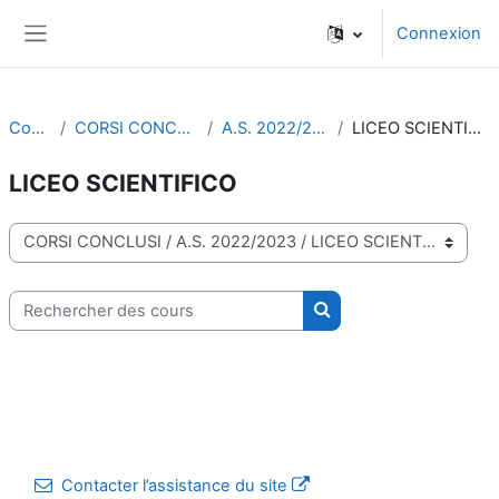
Passer au contenu principal
Connexion
Panneau latéral
Cours
CORSI CONCLUSI
A.S. 2022/2023
LICEO SCIENTIFICO
LICEO SCIENTIFICO
Catégories de cours
Rechercher des cours
Rechercher des cours
Contacter l’assistance du site